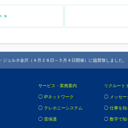
 >
ル・ジュルネ金沢（４月２８日～５月４日開催）に協賛致しました。
サービス・業務案内
リクルート
IPネットワーク
メッセー
テレホニーシステム
仕事を知
雷保護
数字で知