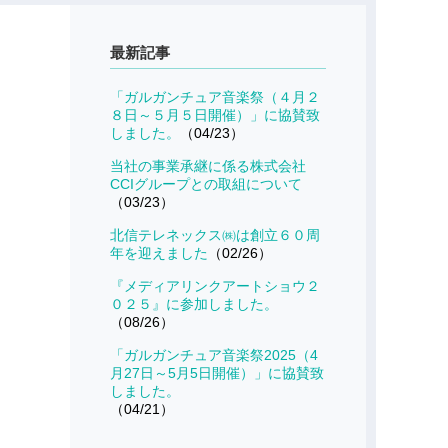
最新記事
「ガルガンチュア音楽祭（４月２
８日～５月５日開催）」に協賛致
しました。
（04/23）
当社の事業承継に係る株式会社
CCIグループとの取組について
（03/23）
北信テレネックス㈱は創立６０周
年を迎えました
（02/26）
『メディアリンクアートショウ２
０２５』に参加しました。
（08/26）
「ガルガンチュア音楽祭2025（4
月27日～5月5日開催）」に協賛致
しました。
（04/21）